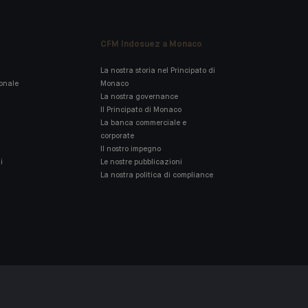
CFM Indosuez a Monaco
La nostra storia nel Principato di
ionale
Monaco
La nostra governance
Il Principato di Monaco
La banca commerciale e
corporate
Il nostro impegno
i
Le nostre pubblicazioni
La nostra politica di compliance