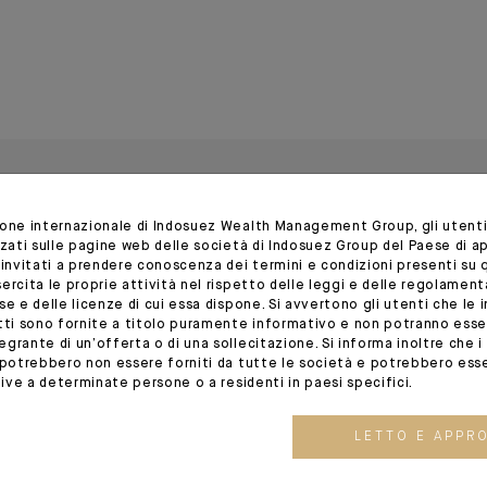
ione internazionale di Indosuez Wealth Management Group, gli utent
zzati sulle pagine web delle società di Indosuez Group del Paese di 
 invitati a prendere conoscenza dei termini e condizioni presenti su 
ercita le proprie attività nel rispetto delle leggi e delle regolament
se e delle licenze di cui essa dispone. Si avvertono gli utenti che le i
otti sono fornite a titolo puramente informativo e non potranno ess
grante di un’offerta o di una sollecitazione. Si informa inoltre che i s
26.05.26
13.05.26
 potrebbero non essere forniti da tutte le società e potrebbero ess
ative a determinate persone o a residenti in paesi specifici.
LETTO E APPR