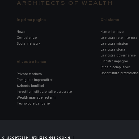
ARCHITECTS OF WEALTH
In prima pagina
Chi siamo
News
Numeri chiave
Competenze
La nostra rete internaz
Social network
La nostra mission
La nostra storia
La nostra governance
Al vostro fianco
Il nostro impegno
Etica e compliance
Opportunità professional
Private markets
Famiglie e imprenditori
Aziende familiari
Investitori istituzionali e corporate
Wealth manager esterni
Tecnologie bancarie
Scarica l'app Indosuez
 di accettare l’utilizzo dei cookie. I