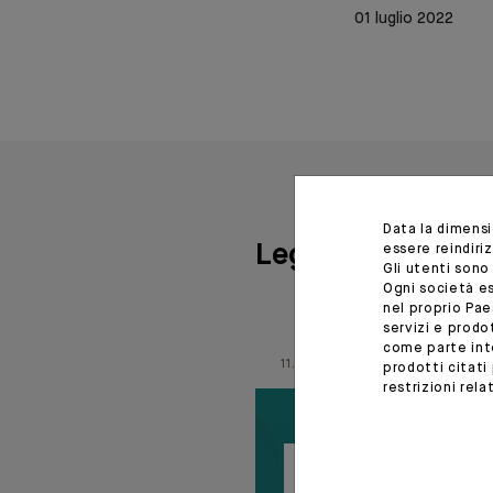
01 luglio 2022
Data la dimens
Leggete anche
essere reindiri
Gli utenti sono
Ogni società es
nel proprio Pae
servizi e prod
come parte inte
11.06.26
prodotti citati
restrizioni rel