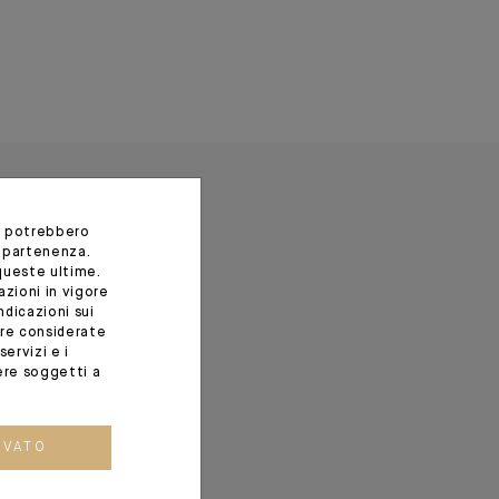
i potrebbero
appartenenza.
queste ultime.
azioni in vigore
ndicazioni sui
ere considerate
ervizi e i
ere soggetti a
OVATO