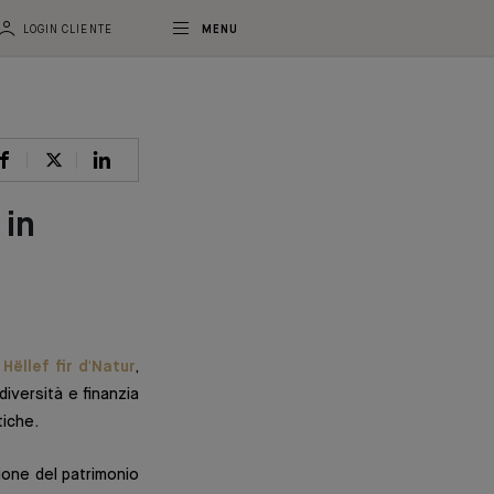
LOGIN CLIENTE
MENU
 in
e
Hëllef fir d'Natur
,
diversità e finanzia
tiche.
ione del patrimonio