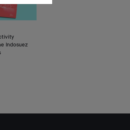
ctivity
he Indosuez
s