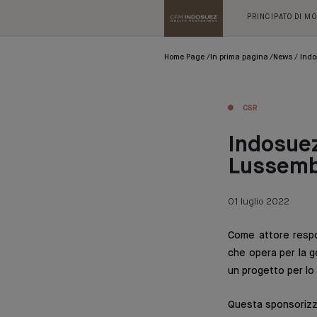
PRINCIPATO DI M
Home Page
In prima pagina
News
Indo
CSR
Indosuez
Lussem
01 luglio 2022
Come attore respo
che opera per la ge
un progetto per lo 
Questa sponsorizza