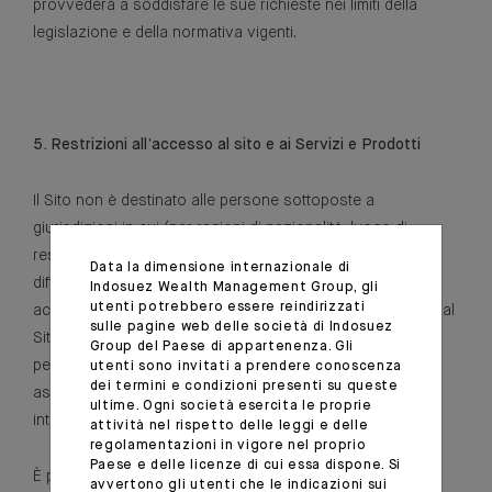
provvederà a soddisfare le sue richieste nei limiti della
legislazione e della normativa vigenti.
5. Restrizioni all’accesso al sito e ai Servizi e Prodotti
Il Sito non è destinato alle persone sottoposte a
giurisdizioni in cui (per ragioni di nazionalità, luogo di
residenza o per qualsiasi altro motivo) sono vietati la
Data la dimensione internazionale di
diffusione o l’accesso al Sito. L’Utente è pregato di
Indosuez Wealth Management Group, gli
utenti potrebbero essere reindirizzati
accertarsi di essere legalmente autorizzato a connettersi al
sulle pagine web delle società di Indosuez
Sito nel Paese da cui è stata stabilita la connessione. Le
Group del Paese di appartenenza. Gli
persone interessate da queste restrizioni sono pregate di
utenti sono invitati a prendere conoscenza
dei termini e condizioni presenti su queste
astenersi dal connettersi al Sito e/o dal navigare al suo
ultime. Ogni società esercita le proprie
interno.
attività nel rispetto delle leggi e delle
regolamentazioni in vigore nel proprio
Paese e delle licenze di cui essa dispone. Si
È possibile che i servizi e prodotti menzionati nel Sito non
avvertono gli utenti che le indicazioni sui