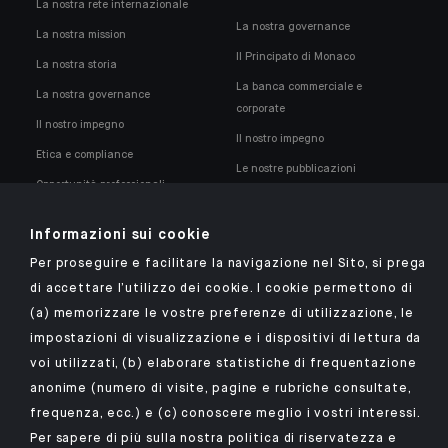
La nostra rete internazionale
La nostra governance
La nostra mission
Il Principato di Monaco
La nostra storia
La banca commerciale e
La nostra governance
corporate
Il nostro impegno
Il nostro impegno
Etica e compliance
Le nostre pubblicazioni
Opportunità professionali
La nostra politica di compliance
Informazioni sui cookie
Per proseguire e facilitare la navigazione nel Sito, si prega
di accettare l’utilizzo dei cookie. I cookie permettono di
(a) memorizzare le vostre preferenze di utilizzazione, le
Scarica l'app Indosuez
impostazioni di visualizzazione e i dispositivi di lettura da
voi utilizzati, (b) elaborare statistiche di frequentazione
anonime (numero di visite, pagine e rubriche consultate,
frequenza, ecc.) e (c) conoscere meglio i vostri interessi.
NOTE LEGALI
Per sapere di più sulla nostra politica di riservatezza e