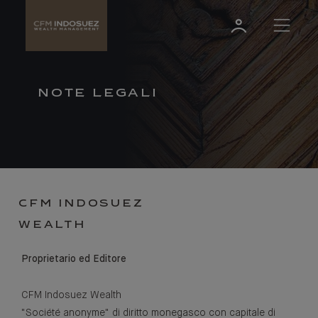
NOTE LEGALI
CFM INDOSUEZ
WEALTH
Proprietario ed Editore
CFM Indosuez Wealth
"Société anonyme" di diritto monegasco con capitale di