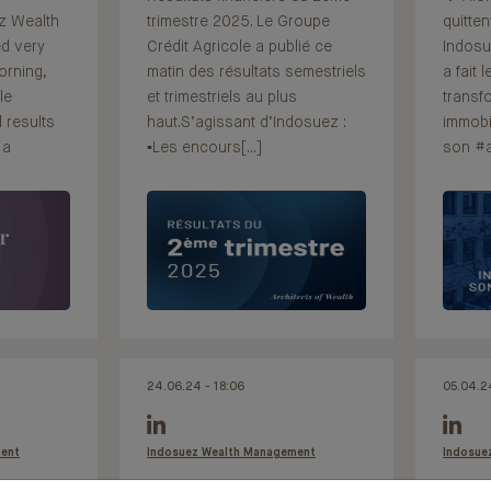
z Wealth
trimestre 2025. Le Groupe
quitten
d very
Crédit Agricole a publié ce
Indos
orning,
matin des résultats semestriels
a fait 
le
et trimestriels au plus
transf
l results
haut.S’agissant d’Indosuez :
immobil
 a
▪️Les encours[...]
son #
24.06.24 - 18:06
05.04.24
ment
Indosuez Wealth Management
Indosue