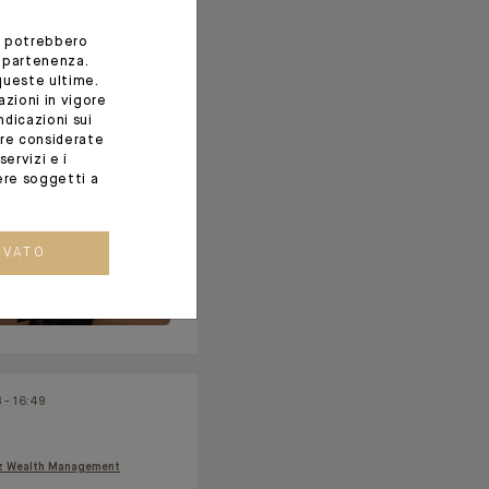
rview] Isabelle Jacob
i potrebbero
, Head of Wealth
appartenenza.
queste ultime.
ment in Switzerland,
azioni in vigore
 with Finanz und
ndicazioni sui
 (...)
ere considerate
ervizi e i
ere soggetti a
OVATO
 - 16:49
z Wealth Management