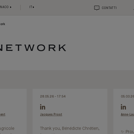
ONACO
IT
CONTATTI
work
 NETWORK
28.05.26 - 17:54
05.03.26
ment
Jacques Prost
Anne-Lau
Agricole
Thank you, Bénédicte Chrétien,
✨ Prou