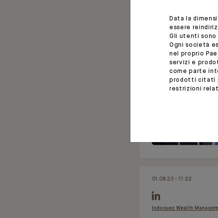
Governance Evolutio
New Phase of Develo
Data la dimens
Degroof Petercam. To
essere reindiri
Gli utenti sono
Board of Directors h
Ogni società es
decided to co-opt Syl
nel proprio Pae
the current CEO of D
servizi e prod
come parte inte
Petercam Asset Serv
prodotti citati
restrizioni rel
01.08.23 - 11:22
Indosuez Wealth Manage