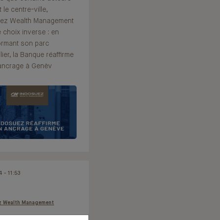
t le centre-ville,
uez Wealth Management
le choix inverse : en
ormant son parc
ier, la Banque réaffirme
ancrage à Genèv
 - 11:53
z Wealth Management