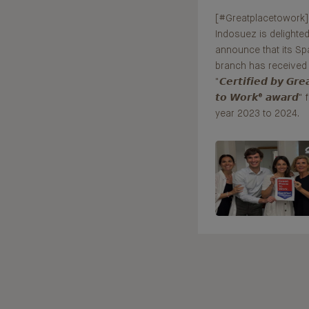
[#Greatplacetowork]
Indosuez is delighted
announce that its Sp
branch has received
"𝘾𝙚𝙧𝙩𝙞𝙛𝙞𝙚𝙙 𝙗𝙮 𝙂𝙧𝙚
𝙩𝙤 𝙒𝙤𝙧𝙠® 𝙖𝙬𝙖𝙧𝙙"
year 2023 to 2024.