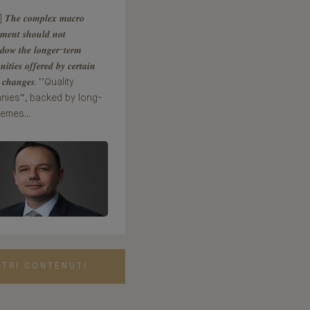
𝒆 𝒄𝒐𝒎𝒑𝒍𝒆𝒙 𝒎𝒂𝒄𝒓𝒐
𝒎𝒆𝒏𝒕 𝒔𝒉𝒐𝒖𝒍𝒅 𝒏𝒐𝒕
𝒅𝒐𝒘 𝒕𝒉𝒆 𝒍𝒐𝒏𝒈𝒆𝒓-𝒕𝒆𝒓𝒎
𝒏𝒊𝒕𝒊𝒆𝒔 𝒐𝒇𝒇𝒆𝒓𝒆𝒅 𝒃𝒚 𝒄𝒆𝒓𝒕𝒂𝒊𝒏
𝒂𝒍 𝒄𝒉𝒂𝒏𝒈𝒆𝒔. ‘’Quality
ies’’, backed by long-
emes...
LTRI CONTENUTI