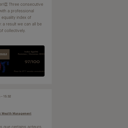
er!👏 Three consecutive
with a professional
 equality index of
: a result we can all be
f collectively.
 - 15:32
z Wealth Management
rs que certains acteurs