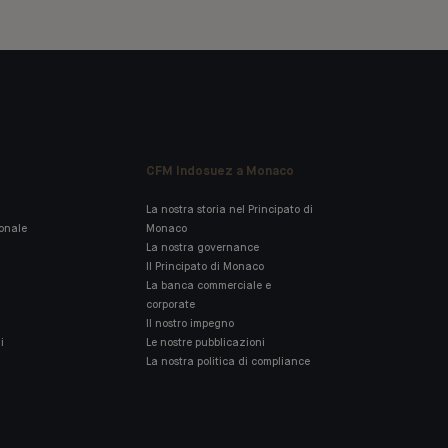
CFM Indosuez a Monaco
La nostra storia nel Principato di
ionale
Monaco
La nostra governance
Il Principato di Monaco
La banca commerciale e
corporate
Il nostro impegno
i
Le nostre pubblicazioni
La nostra politica di compliance