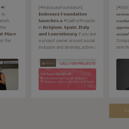
 📢
[#IndosuezFoundation]
[#ESG] 𝑻
 to
𝗜𝗻𝗱𝗼𝘀𝘂𝗲𝘇 𝗙𝗼𝘂𝗻𝗱𝗮𝘁𝗶𝗼𝗻
𝒆𝒏𝒗𝒊𝒓𝒐
anish
𝗹𝗮𝘂𝗻𝗰𝗵𝗲𝘀 𝗮 #CallForProjects
𝒐𝒗𝒆𝒓𝒔𝒉
 the
in 𝗕𝗲𝗹𝗴𝗶𝘂𝗺, 𝗦𝗽𝗮𝗶𝗻, 𝗜𝘁𝗮𝗹𝘆
𝒐𝒑𝒑𝒐𝒓𝒕𝒖
𝙩 𝙋𝙡𝙖𝙘𝙚
𝗮𝗻𝗱 𝗟𝘂𝘅𝗲𝗺𝗯𝗼𝘂𝗿𝗴. If you are
𝒔𝒐𝒄𝒊𝒆𝒕
 for the
a project owner around social
Compan
inclusion and diversity, active i
term th
A