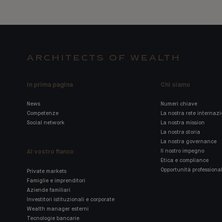
ARCHITECTS OF WEALTH
In prima pagina
Chi siamo
News
Numeri chiave
Competenze
La nostra rete internaz
Social network
La nostra mission
La nostra storia
La nostra governance
Al vostro fianco
Il nostro impegno
Etica e compliance
Opportunità professional
Private markets
Famiglie e imprenditori
Aziende familiari
Investitori istituzionali e corporate
Wealth manager esterni
Tecnologie bancarie