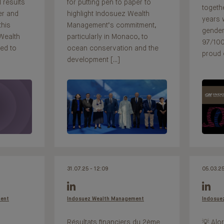
l results
for putting pen to paper to
togeth
er and
highlight Indosuez Wealth
years 
this
Management’s commitment,
gender
Wealth
particularly in Monaco, to
97/100
ed to
ocean conservation and the
proud o
development [...]
31.07.25 - 12:09
05.03.25
ment
Indosuez Wealth Management
Indosue
Résultats financiers du 2ème
💡 Alo