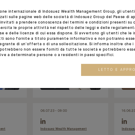
n for a
[#BankingInsider] 🎙 Notre
pment at
émission de #podcast Banking
[#Inte
ione internazionale di Indosuez Wealth Management Group, gli utent
day, the
Insider est de retour avec un
Nebout
zzati sulle pagine web delle società di Indosuez Group del Paese di 
 invitati a prendere conoscenza dei termini e condizioni presenti su 
as
nouvel épisode, dédié à la
Manage
ercita le proprie attività nel rispetto delle leggi e delle regolament
vie Huret,
#philanthropie.Produit en lien
speaks
se e delle licenze di cui essa dispone. Si avvertono gli utenti che le i
egroof
avec le média luxembourgeois
Wirshaft
otti sono fornite a titolo puramente informativo e non potranno ess
grante di un’offerta o di una sollecitazione. Si informa inoltre che i s
Paperjam, Ban
 potrebbero non essere forniti da tutte le società e potrebbero ess
ative a determinate persone o a residenti in paesi specifici.
LETTO E APPR
06.07.23 - 09:00
16.06.23
ment
Indosuez Wealth Management
Indosue