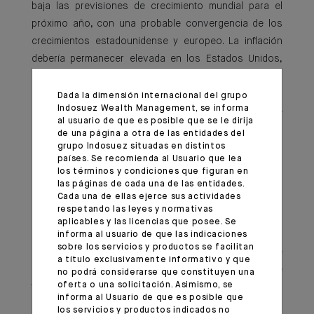
baja las previsiones de crecimiento mundial para el
próximo año, con una probable convergencia de los
crecimientos estadounidense y europeo. La inflación
debería permanecer elevada en los Estados Unidos,
mientras que debería normalizarse en Europa.
Dada la dimensión internacional del grupo
Indosuez Wealth Management, se informa
En nuestras carteras, seguimos fuertemente
al usuario de que es posible que se le dirija
diversificados, con una preferencia por las acciones
de una página a otra de las entidades del
grupo Indosuez situadas en distintos
de las zonas que se benefician de la reactivación
países. Se recomienda al Usuario que lea
económica y una baja exposición a la duración
los términos y condiciones que figuran en
estadounidense en la parte de renta fija. Paralelamente,
las páginas de cada una de las entidades.
Cada una de ellas ejerce sus actividades
el oro sigue siendo el valor refugio por excelencia,
respetando las leyes y normativas
mientras que nos mantenemos cautelosos respecto al
aplicables y las licencias que posee. Se
dólar. Los activos no cotizados siguen siendo
informa al usuario de que las indicaciones
sobre los servicios y productos se facilitan
atractivos, y en esta edición abordaremos el interés de
a título exclusivamente informativo y que
poseer deudas privadas, especialmente a través de
no podrá considerarse que constituyen una
oferta o una solicitación. Asimismo, se
fondos semi-líquidos en las asignaciones de cartera.
informa al Usuario de que es posible que
los servicios y productos indicados no