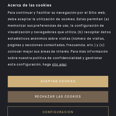
Acerca de las cookies
Para continuar y facilitar su navegación por el Sitio web,
debe aceptar la utilización de cookies. Estas permiten (a)
memorizar sus preferencias de uso, la configuración de
Encuentre nuestra aplicación móvil de Indosuez
visualización y navegadores que utiliza, (b) recopilar datos
estadísticos anónimos sobre visitas (número de visitas,
páginas y secciones consultadas, frecuencia, etc.) y (c)
conocer mejor sus áreas de interés. Para más información
AVISO LEGAL
sobre nuestra política de confidencialidad y gestionar
SEGURIDAD
esta configuración, haga
clic aquí
.
DATOS PERSONALES
COOKIES
ACEPTAR COOKIES
ACCESO PARA PERSONAS CON DISCAPACIDAD
AUDITIVE
RECHAZAR LAS COOKIES
©2026 CFM Indosuez Wealth
CONFIGURACIÓN