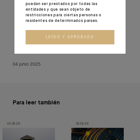
Important information
puedan ser prestados por todas las
entidades y que sean objeto de
restricciones para ciertas personas o
residentes de determinados países.
Monthly House View, 23.05.2025. - Excerpt of the Editorial
LEÍDO Y APROBADO
04 junio 2025
04 junio 2025
Para leer también
04.08.26
30.06.26