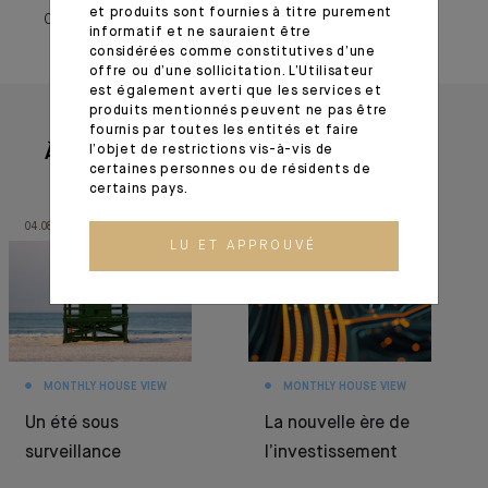
et produits sont fournies à titre purement
02 novembre 2023
informatif et ne sauraient être
considérées comme constitutives d’une
offre ou d’une sollicitation. L’Utilisateur
est également averti que les services et
produits mentionnés peuvent ne pas être
fournis par toutes les entités et faire
À lire aussi
l’objet de restrictions vis-à-vis de
certaines personnes ou de résidents de
certains pays.
04.08.26
30.06.26
LU ET APPROUVÉ
MONTHLY HOUSE VIEW
MONTHLY HOUSE VIEW
Un été sous
La nouvelle ère de
surveillance
l’investissement