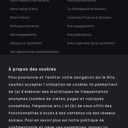
Notre réseau international
Notre gouvernance
Notre raison d'être
La Principauté de Monaco
Notre histoire
Corporate Finance & Advisory
Notre gouvernance
Nos engagements
Nos engagements
Nos publications
Ethique et conformité
Notre approche de la conformité
Nos opportunités professionnelles
À propos des cookies
Pour poursuivre et faciliter votre navigation sur le Site,
veuillez accepter l’utilisation de cookies. Ils permettent
Retrouvez notre application mobile Indosuez
de (a) d’élaborer des statistiques de fréquentation
anonymes (nombre de visites, pages et rubriques
consultées, fréquence, etc.) et (b) de vous offrir des
fonctionnalités d’accès à des contenus via des réseaux
MENTIONS LÉGALES
sociaux. Pour en savoir plus sur notre politique de
confidentialité et gérer ces paramètres,
cliquez ici
.