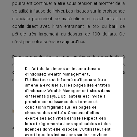
pourraient continuer à être sous tension et montrer de la
volatilité à l’aube de l’hiver. Les risques sur la croissance
mondiale pourraient se matérialiser si Israël entrait en
conflit direct avec l’Iran entrainant le prix du baril de
pétrole très largement au-dessus de 100 dollars. Ce
n’est pas notre scénario aujourd’hui.
Pour en savoir plus sur nos analyses, je vous invite à
découvrir ce numéro qui étudie notamment les
Du fait de la dimension internationale
conséquences de cette crise sur les prix du pétrole et la
d’Indosuez Wealth Management,
moindre dépendance de notre économie à l’or noir.
l’Utilisateur est informé qu’il pourra être
amené à évoluer sur les pages des entités
d’Indosuez Wealth Management sises dans
différents pays. L’Utilisateur est invité à
prendre connaissance des termes et
conditions figurant sur les pages de
Important information
chacune des entités. Chacune d’elles
exerce ses activités dans le respect des
lois et réglementations applicables et des
Monthly House View, 20/10/2023 - Excerpt of the Editorial
licences dont elle dispose. L’Utilisateur est
averti que les indications sur les services