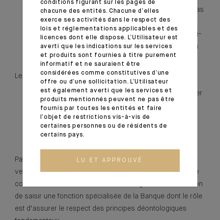
conditions figurant sur les pages de
et au Directeur de la Conformité qui en informe, le cas
chacune des entités. Chacune d’elles
exerce ses activités dans le respect des
échéant, la Direction Autorisée;
lois et réglementations applicables et des
Celui-ci, en s’appuyant sur les principes énoncés ci-
licences dont elle dispose. L’Utilisateur est
dessus, doit proposer une solution de traitement du
averti que les indications sur les services
et produits sont fournies à titre purement
conflit passant au minimum par :
informatif et ne sauraient être
considérées comme constitutives d’une
Le Directeur de la Conformité doit par la suite :
offre ou d’une sollicitation. L’Utilisateur
est également averti que les services et
Proposer des actions correctrices destinées à éviter
produits mentionnés peuvent ne pas être
autant que possible les situations de conflit
fournis par toutes les entités et faire
équivalentes à celle qui vient de se produire;
l’objet de restrictions vis-à-vis de
certaines personnes ou de résidents de
Consigner dans un registre spécifique le conflit qui
certains pays.
est apparu.
Par la politique exposée ci-dessus, CFM Indosuez Wealth
LU ET APPROUVÉ
veut informer ses clients de l’éventualité de l’apparition de
conflits d’intérêt. Elle veut leur donner également l’occasion
de saisir une fonction spécialisée de la Banque dont le rôle
est d’assurer le respect des principes déontologiques