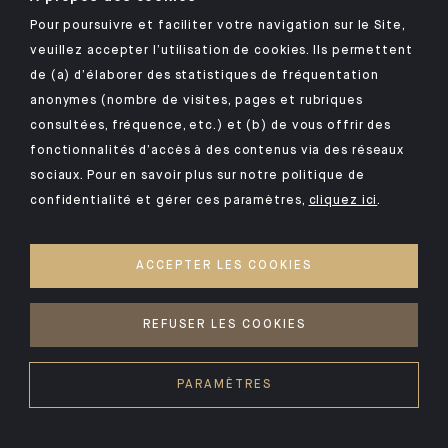
Politique de prise en compte des principales
Pour poursuivre et faciliter votre navigation sur le Site,
incidences négatives des décisions d’investissement
veuillez accepter l’utilisation de cookies. Ils permettent
sur les facteurs de durabilité (PAI) du groupe
de (a) d’élaborer des statistiques de fréquentation
Indosuez Wealth Management
anonymes (nombre de visites, pages et rubriques
consultées, fréquence, etc.) et (b) de vous offrir des
fonctionnalités d’accès à des contenus via des réseaux
sociaux. Pour en savoir plus sur notre politique de
confidentialité et gérer ces paramètres,
cliquez ici
.
ACCEPTER LES COOKIES
Votre patrimoine est unique et requiert des réponses spécifiques à
des problématiques singulières. Jour après jour, nos experts sont à
REFUSER LES COOKIES
votre écoute.
PARAMÈTRES
NOUS CONTACTER