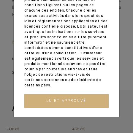
face aux hausses de taux. La bonne nouvelle, c’est que
conditions figurant sur les pages de
la volatilité devrait offrir des points d’entrée quasi
chacune des entités. Chacune d’elles
introuvables en 2021.
exerce ses activités dans le respect des
lois et réglementations applicables et des
licences dont elle dispose. L’Utilisateur est
averti que les indications sur les services
et produits sont fournies à titre purement
Information importante
informatif et ne sauraient être
considérées comme constitutives d’une
offre ou d’une sollicitation. L’Utilisateur
est également averti que les services et
Monthly House View, paru le 21/01/2022 – Extrait de l'Editorial
produits mentionnés peuvent ne pas être
fournis par toutes les entités et faire
31 janvier 2022
l’objet de restrictions vis-à-vis de
certaines personnes ou de résidents de
certains pays.
LU ET APPROUVÉ
À lire aussi
04.08.26
30.06.26