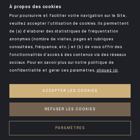
À propos des cookies
Pour poursuivre et faciliter votre navigation sur le Site,
veuillez accepter l’utilisation de cookies. Ils permettent
Retrouvez notre application mobile Indosuez
de (a) d’élaborer des statistiques de fréquentation
anonymes (nombre de visites, pages et rubriques
consultées, fréquence, etc.) et (b) de vous offrir des
fonctionnalités d’accès à des contenus via des réseaux
MENTIONS LÉGALES
sociaux. Pour en savoir plus sur notre politique de
confidentialité et gérer ces paramètres,
cliquez ici
.
SÉCURITÉ
DONNÉES PERSONNELLES
ACCEPTER LES COOKIES
COOKIES
ACCÈS SOURDS ET MALENTENDANTS
REFUSER LES COOKIES
©2026 CFM Indosuez Wealth
PARAMÈTRES