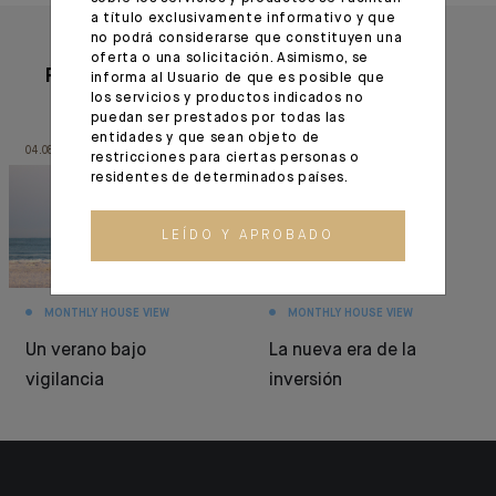
a título exclusivamente informativo y que
no podrá considerarse que constituyen una
oferta o una solicitación. Asimismo, se
Para leer también
informa al Usuario de que es posible que
los servicios y productos indicados no
puedan ser prestados por todas las
entidades y que sean objeto de
04.08.26
30.06.26
restricciones para ciertas personas o
residentes de determinados países.
LEÍDO Y APROBADO
MONTHLY HOUSE VIEW
MONTHLY HOUSE VIEW
Un verano bajo
La nueva era de la
vigilancia
inversión