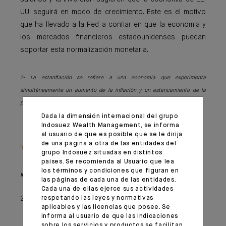
UU. seguirá en modo de crecimiento. Este es el motivo
que ha llevado a la Fed a confiar en que la economía y
los mercados financieros estadounidenses puedan
soportar esta normalización monetaria.
1- La estanflación se refiere a una economía que experimenta
simultáneamente un aumento de la inflación y un estancamiento de la
producción económica.
Dada la dimensión internacional del grupo
Indosuez Wealth Management, se informa
al usuario de que es posible que se le dirija
de una página a otra de las entidades del
Important information
grupo Indosuez situadas en distintos
países. Se recomienda al Usuario que lea
los términos y condiciones que figuran en
Monthly House View, 22/03/2022 - Extracto del Editorial
las páginas de cada una de las entidades.
Cada una de ellas ejerce sus actividades
respetando las leyes y normativas
25 marzo 2022
aplicables y las licencias que posee. Se
informa al usuario de que las indicaciones
sobre los servicios y productos se facilitan