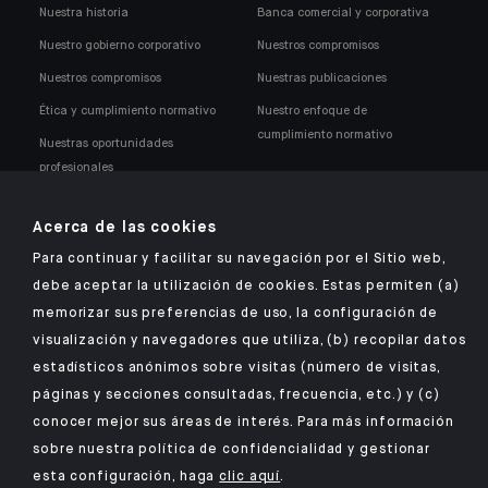
Nuestra historia
Banca comercial y corporativa
Nuestro gobierno corporativo
Nuestros compromisos
Nuestros compromisos
Nuestras publicaciones
Ética y cumplimiento normativo
Nuestro enfoque de
cumplimiento normativo
Nuestras oportunidades
profesionales
Acerca de las cookies
Para continuar y facilitar su navegación por el Sitio web,
debe aceptar la utilización de cookies. Estas permiten (a)
memorizar sus preferencias de uso, la configuración de
Encuentre nuestra aplicación móvil de Indosuez
visualización y navegadores que utiliza, (b) recopilar datos
estadísticos anónimos sobre visitas (número de visitas,
páginas y secciones consultadas, frecuencia, etc.) y (c)
conocer mejor sus áreas de interés. Para más información
AVISO LEGAL
sobre nuestra política de confidencialidad y gestionar
SEGURIDAD
esta configuración, haga
clic aquí
.