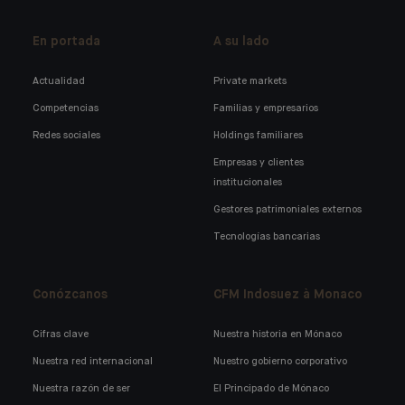
En portada
A su lado
Actualidad
Private markets
Competencias
Familias y empresarios
Redes sociales
Holdings familiares
Empresas y clientes
institucionales
Gestores patrimoniales externos
Tecnologías bancarias
Conózcanos
CFM Indosuez à Monaco
Cifras clave
Nuestra historia en Mónaco
Nuestra red internacional
Nuestro gobierno corporativo
Nuestra razón de ser
El Principado de Mónaco