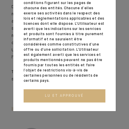
conditions figurant sur les pages de
Dans cette édition, nous reviendrons sur notre scénario
chacune des entités. Chacune d’elles
exerce ses activités dans le respect des
macroéconomique, qui demeure résilient malgré un
lois et réglementations applicables et des
ajustement à la hausse des prévisions d’inflation. Nous
licences dont elle dispose. L’Utilisateur est
soulignerons également la réaction contrastée des
averti que les indications sur les services
et produits sont fournies à titre purement
marchés, caractérisée par une décorrélation entre les
informatif et ne sauraient être
différentes classes d’actifs et les zones géographiques.
considérées comme constitutives d’une
offre ou d’une sollicitation. L’Utilisateur
Un focus particulier sera consacré à l’Amérique Latine et
est également averti que les services et
l’intérêt d’investir dans la dette des marchés émergents.
produits mentionnés peuvent ne pas être
fournis par toutes les entités et faire
l’objet de restrictions vis-à-vis de
Toute l’équipe de rédaction se joint à nous pour vous
certaines personnes ou de résidents de
souhaiter une agréable lecture !
certains pays.
LU ET APPROUVÉ
Information importante