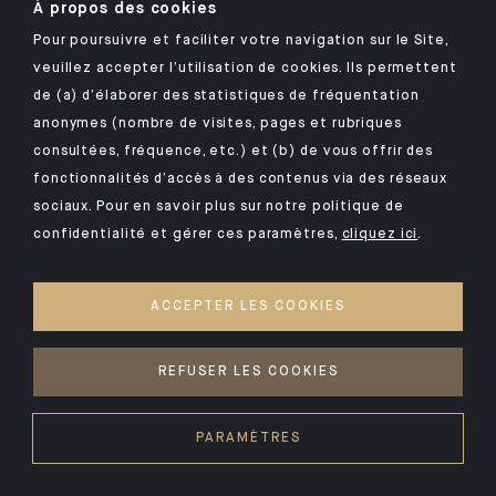
À propos des cookies
Pour poursuivre et faciliter votre navigation sur le Site,
veuillez accepter l’utilisation de cookies. Ils permettent
Retrouvez notre application mobile Indosuez
de (a) d’élaborer des statistiques de fréquentation
anonymes (nombre de visites, pages et rubriques
consultées, fréquence, etc.) et (b) de vous offrir des
fonctionnalités d’accès à des contenus via des réseaux
MENTIONS LÉGALES
sociaux. Pour en savoir plus sur notre politique de
confidentialité et gérer ces paramètres,
cliquez ici
.
SÉCURITÉ
DONNÉES PERSONNELLES
ACCEPTER LES COOKIES
COOKIES
ACCÈS SOURDS ET MALENTENDANTS
REFUSER LES COOKIES
©2026 CFM Indosuez Wealth
PARAMÈTRES