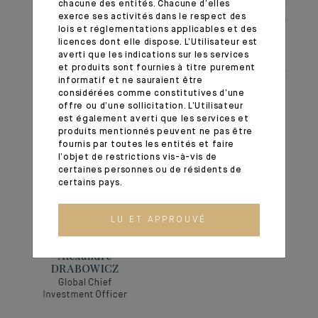
propice pour saisir les opportunités, mais il convient
chacune des entités. Chacune d’elles
exerce ses activités dans le respect des
également d’éviter les décisions impulsives. La réussite
lois et réglementations applicables et des
exigera de la clarté, une planification rigoureuse et des
licences dont elle dispose. L’Utilisateur est
conseils avisés. Dans un monde en perpétuel
averti que les indications sur les services
et produits sont fournies à titre purement
changement : « Restez ancré, demeurez flexible et
informatif et ne sauraient être
gardez une vision à long terme » — notamment en
considérées comme constitutives d’une
offre ou d’une sollicitation. L’Utilisateur
matière d’investissements.
est également averti que les services et
produits mentionnés peuvent ne pas être
fournis par toutes les entités et faire
l’objet de restrictions vis-à-vis de
certaines personnes ou de résidents de
certains pays.
LU ET APPROUVÉ