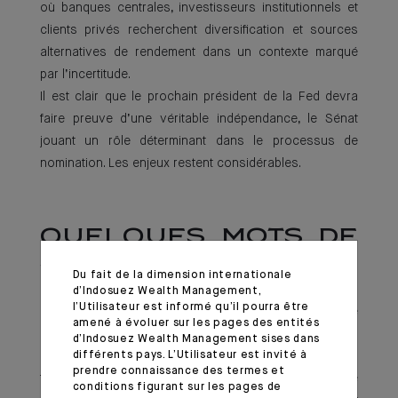
où banques centrales, investisseurs institutionnels et
clients privés recherchent diversification et sources
alternatives de rendement dans un contexte marqué
par l’incertitude.
Il est clair que le prochain président de la Fed devra
faire preuve d’une véritable indépendance, le Sénat
jouant un rôle déterminant dans le processus de
nomination. Les enjeux restent considérables.
QUELQUES MOTS DE
SAGESSE
Du fait de la dimension internationale
d’Indosuez Wealth Management,
l’Utilisateur est informé qu’il pourra être
De retour d’Asie, un maître de Feng Shui m’a rappelé
amené à évoluer sur les pages des entités
lors de notre présentation
Global Outlook 2026
,
d’Indosuez Wealth Management sises dans
différents pays. L’Utilisateur est invité à
l’année du Cheval de feu symbolise l’audace, la
prendre connaissance des termes et
transformation et l’innovation. C’est une période
conditions figurant sur les pages de