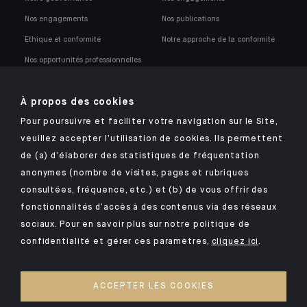
Nos engagements
Nos publications
Ethique et conformité
Notre approche de la conformité
Nos opportunités professionnelles
À propos des cookies
Pour poursuivre et faciliter votre navigation sur le Site,
veuillez accepter l’utilisation de cookies. Ils permettent
Retrouvez notre application mobile Indosuez
de (a) d’élaborer des statistiques de fréquentation
anonymes (nombre de visites, pages et rubriques
consultées, fréquence, etc.) et (b) de vous offrir des
fonctionnalités d’accès à des contenus via des réseaux
MENTIONS LÉGALES
sociaux. Pour en savoir plus sur notre politique de
confidentialité et gérer ces paramètres,
cliquez ici
.
SÉCURITÉ
DONNÉES PERSONNELLES
ACCEPTER LES COOKIES
COOKIES