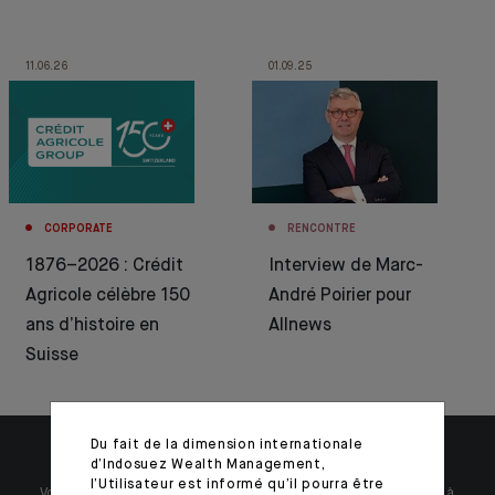
11.06.26
01.09.25
CORPORATE
RENCONTRE
1876–2026 : Crédit
Interview de Marc-
Agricole célèbre 150
André Poirier pour
ans d’histoire en
Allnews
Suisse
Du fait de la dimension internationale
d’Indosuez Wealth Management,
l’Utilisateur est informé qu’il pourra être
Votre patrimoine est unique et requiert des réponses spécifiques à