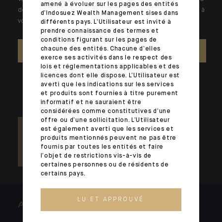
amené à évoluer sur les pages des entités
des problématiques singulières. Jour après jour, nos experts sont à
d’Indosuez Wealth Management sises dans
votre écoute.
différents pays. L’Utilisateur est invité à
prendre connaissance des termes et
conditions figurant sur les pages de
chacune des entités. Chacune d’elles
NOUS CONTACTER
exerce ses activités dans le respect des
lois et réglementations applicables et des
licences dont elle dispose. L’Utilisateur est
averti que les indications sur les services
et produits sont fournies à titre purement
informatif et ne sauraient être
considérées comme constitutives d’une
offre ou d’une sollicitation. L’Utilisateur
est également averti que les services et
produits mentionnés peuvent ne pas être
fournis par toutes les entités et faire
l’objet de restrictions vis-à-vis de
certaines personnes ou de résidents de
certains pays.
LU ET APPROUVÉ
ARCHITECTS OF WEALTH