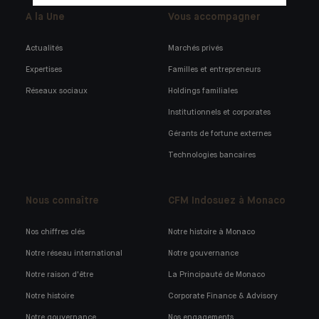
A la Une
Vous accompagner
Actualités
Marchés privés
Expertises
Familles et entrepreneurs
Réseaux sociaux
Holdings familiales
Institutionnels et corporates
Gérants de fortune externes
Technologies bancaires
Nous connaître
CFM Indosuez à Monaco
Nos chiffres clés
Notre histoire à Monaco
Notre réseau international
Notre gouvernance
Notre raison d'être
La Principauté de Monaco
Notre histoire
Corporate Finance & Advisory
Notre gouvernance
Nos engagements