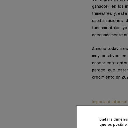
ganador» en los í
trimestres y, est
capitalizaciones
fundamentales ya 
adecuadamente sus
Aunque todavía es
muy positivos en
capear este entor
parece que estar
crecimiento en 202
Important informat
Monthly House View, 17/12
Dada la dimens
que es posible 