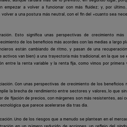
males, aunque tardará más de lo previsto; en segundo lugar, por
an empezar a volver a funcionar con más fluidez; y, por último, 
volver a una postura más neutral, con el fin del «cuanto sea nec
ción. Esto significa unas perspectivas de crecimiento má
ecimiento de los beneficios más acordes con las medias a largo p
ncieros están cambiando de ritmo, y pasan de una recuperación
e activos van bien) a una trayectoria más tradicional, en la que s
ón entre la renta variable y la renta fija, como vimos por primera 
ciación. Con unas perspectivas de crecimiento de los beneficios
plíe la brecha de rendimiento entre sectores y valores, lo que sin
der de fijación de precios, con márgenes son más resistentes, así 
tecnológica que parece acelerarse día tras día.
ficación. Uno de los riesgos que a menudo se plantean en el merc
tración en un número reducido de acciones, un reflejo del sínd