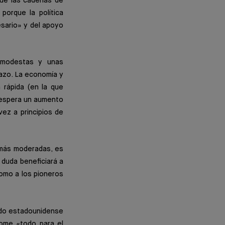
que las cadenas de
porque la política
esario» y del apoyo
s modestas y unas
lazo. La economía y
 rápida (en la que
e espera un aumento
vez a principios de
 más moderadas, es
 duda beneficiará a
como a los pioneros
ado estadounidense
rome «todo para el