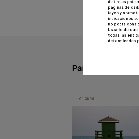
22 diciembre 2021
distintos paíse
páginas de cada
leyes y normati
indicaciones so
no podrá consid
Usuario de que 
todas las entid
determinados p
Para leer tambié
04.08.26