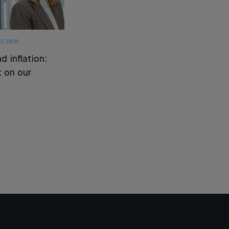
E VIEW
d inflation:
 on our