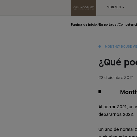
MÓNACO
Página de inicio
En portada
Competenc
MONTHLY HOUSE VI
¿Qué po
22 diciembre 2021
Month
Al cerrar 2021, u
depararnos 2022.
Un año de normaliz