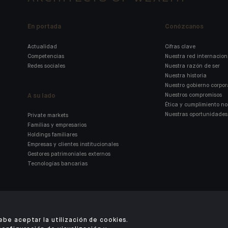
En portada
Conózcanos
Actualidad
Cifras clave
Competencias
Nuestra red internacion
Redes sociales
Nuestra razón de ser
Nuestra historia
Nuestro gobierno corpor
A su lado
Nuestros compromisos
Ética y cumplimiento n
Nuestras oportunidades 
Private markets
Familias y empresarios
Holdings familiares
Empresas y clientes institucionales
Gestores patrimoniales externos
Tecnologías bancarias
Encuentre nuestra aplicación
debe aceptar la utilización de cookies.
móvil de Indosuez