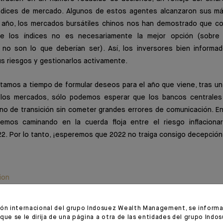
ndices de mercado. Algunos de estos agentes alcanzaron sus m
e año, los mercados bursátiles chinos nos han demostrado que c
 de los índices no es necesariamente la mejor opción (sobre
no son lo que deberían ser). Así, los inversores bien informad
 riesgos y gestionarlos activamente.
tamos a tiempo de formular deseos para el año que viene, tras un
 los mercados, sólo podemos esperar que los bancos centrale
no de transición sin cometer grandes errores de comunicación. E
emos caminando en la cuerda floja entre el riesgo inflacionar
2. Por lo tanto, ¡esperemos que 2022 no traiga consigo decepción 
ion
/2021 - Extracto del Editorial
ión internacional del grupo Indosuez Wealth Management, se informa 
que se le dirija de una página a otra de las entidades del grupo Indo