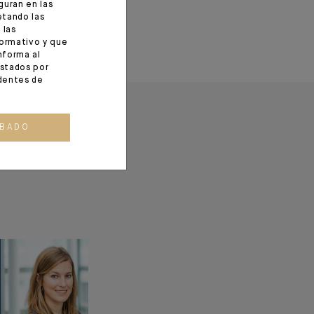
guran en las
etando las
 las
formativo y que
nforma al
estados por
identes de
OBADO