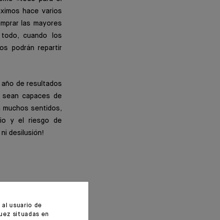
áximos hace varios
omprar las mayores
 todo, cuando los
os podrán repartir
 año de resultados
s sean capaces de
n muchos sentidos,
io y el riesgo de
ni desilusión!
al usuario de
suez situadas en