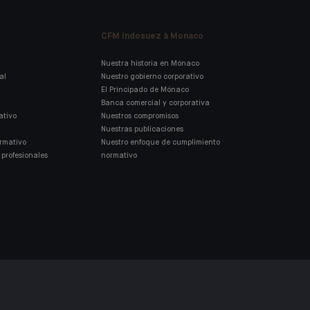
CFM Indosuez à Monaco
Nuestra historia en Mónaco
al
Nuestro gobierno corporativo
El Principado de Mónaco
Banca comercial y corporativa
ativo
Nuestros compromisos
Nuestras publicaciones
ormativo
Nuestro enfoque de cumplimiento
profesionales
normativo