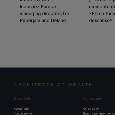
Interview with
¿Y si ha lle
Indosuez Europe
momento de
managing directors for
FED se tom
Paperjam and Delano
descanso?
ARCHITECTS OF WEALTH
En portada
Conózcanos
Actualidad
Cifras clave
Competencias
Nuestra red internacion