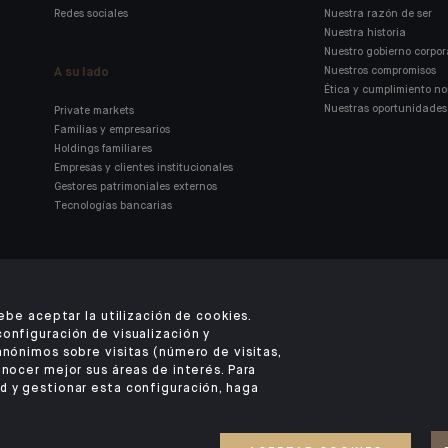
Redes sociales
Nuestra razón de ser
Nuestra historia
Nuestro gobierno corpor
A su lado
Nuestros compromisos
Ética y cumplimiento n
Nuestras oportunidades 
Private markets
Familias y empresarios
Holdings familiares
Empresas y clientes institucionales
Gestores patrimoniales externos
Tecnologías bancarias
Encuentre nuestra aplicación
debe aceptar la utilización de cookies.
móvil de Indosuez
configuración de visualización y
anónimos sobre visitas (número de visitas,
onocer mejor sus áreas de interés. Para
d y gestionar esta configuración, haga
AVISO LEGAL
SEGURIDAD
DATOS PERSONALES
COOKIES
ACCESO PARA P
©2026 CFM Indosuez Wealth