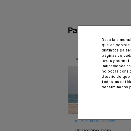
Para leer tambié
Dada la dimens
que es posible 
distintos paíse
páginas de cada
04.08.26
leyes y normati
indicaciones so
no podrá consid
Usuario de que 
todas las entid
determinados p
MONTHLY HOUSE VIEW