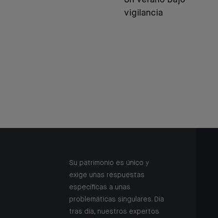
Un verano bajo
vigilancia
Su patrimonio es único y
exige unas respuestas
específicas a unas
problemáticas singulares. Día
tras día, nuestros expertos