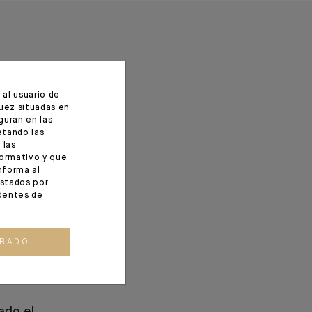
al usuario de
suez situadas en
guran en las
etando las
 las
formativo y que
nforma al
estados por
identes de
OBADO