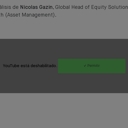
álisis de
Nicolas Gazin
, Global Head of Equity Solutio
th (Asset Management).
YouTube está deshabilitado.
✓ Permitir