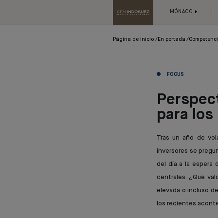
MÓNACO
Página de inicio
En portada
Competenc
FOCUS
Perspect
para los
Tras un año de vola
inversores se pregu
del día a la espera
centrales. ¿Qué val
elevada o incluso d
los recientes acont