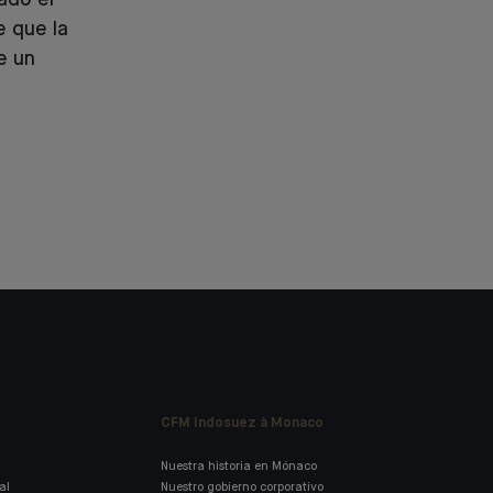
gado el
 que la
e un
CFM Indosuez à Monaco
Nuestra historia en Mónaco
al
Nuestro gobierno corporativo