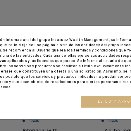
n
ión internacional del grupo Indosuez Wealth Management, se informa 
que se le dirija de una página a otra de las entidades del grupo Indo
s. Se recomienda al Usuario que lea los términos y condiciones que fi
 una de las entidades. Cada una de ellas ejerce sus actividades resp
06.10.23
12.07.23
vas aplicables y las licencias que posee. Se informa al usuario de que
bre los servicios y productos se facilitan a título exclusivamente in
erarse que constituyen una oferta o una solicitación. Asimismo, se i
es posible que los servicios y productos indicados no puedan ser pr
ades y que sean objeto de restricciones para ciertas personas o res
aíses.
LEÍDO Y APR
FOCUS
FOCUS