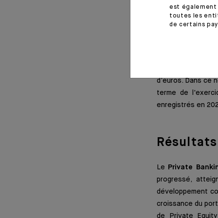
est également 
Management. À la s
toutes les enti
ce qui a conduit à
de certains pay
Petercam à CA In
Degroof Petercam
En excluant les ac
d’euros. Dans ce n
terme de l'exerci
enregistrés en 202
Résultats 
Le
Private Banki
progressé, atteig
développement com
croissance du port
de Private Equit