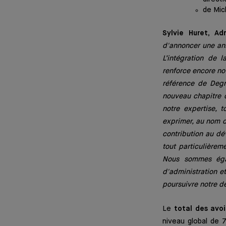
de Mic
Sylvie Huret, A
d'annoncer une ann
L’intégration de
renforce encore not
référence de Degr
nouveau chapitre d
notre expertise, t
exprimer, au nom d
contribution au dé
tout particulière
Nous sommes égal
d'administration e
poursuivre notre d
Le
total des avoi
niveau global de 7