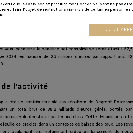
averti que les services et produits mentionnés peuvent ne pas être 
uite de cette intégration, une simplification des structures juridi
tés et faire l’objet de restrictions vis-à-vis de certaines personnes 
 la décision de vendre les entités françaises et luxembourgeoise
s.
dosuez. La succursale belge de Indosuez Wealth Management 
 courant 2025.
LU ET APP
tivités qui seront ainsi cédées, le total des actifs clients att
ouveau périmètre, le bénéfice net consolidé se serait établi à 67,5 
ce 2024, en hausse de 25 millions d’euros par rapport aux 42,
3.
de l’activité
ng
a été un contributeur clé aux résultats de Degroof Peterca
nant un total brut de 38,2 milliards d’euros gérés, portés pa
mercial volontariste et par les marchés. Cette dynamique a été
efeuille de crédits, dans un contexte de baisse des taux. Les revenu
y ont également cru, notamment grâce au lancement de nou