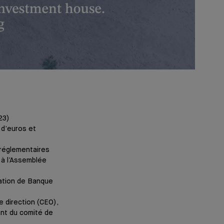
23)
s d’euros et
 réglementaires
 à l’Assemblée
ration de Banque
e direction (CEO),
ent du comité de