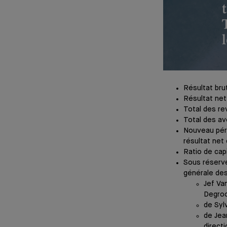
Résultat brut
Résultat net 
Total des re
Total des avo
Nouveau périm
résultat net 
Ratio de cap
Sous réserve
générale des
Jef Va
Degroo
de Syl
de Jea
directi