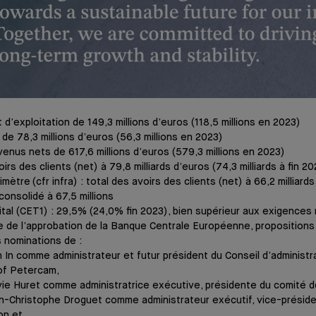
 d’exploitation de 149,3 millions d’euros (118,5 millions en 2023)
de 78,3 millions d’euros (56,3 millions en 2023)
venus nets de 617,6 millions d’euros (579,3 millions en 2023)
irs des clients (net) à 79,8 milliards d’euros (74,3 milliards à fin 20
ètre (cfr infra) : total des avoirs des clients (net) à 66,2 milliard
consolidé à 67,5 millions
ital (CET1) : 29,5% (24,0% fin 2023), bien supérieur aux exigences
 de l’approbation de la Banque Centrale Européenne, propositions
 nominations de :
n In comme administrateur et futur président du Conseil d’administ
f Petercam,
vie Huret comme administratrice exécutive, présidente du comité d
n-Christophe Droguet comme administrateur exécutif, vice-présid
on et