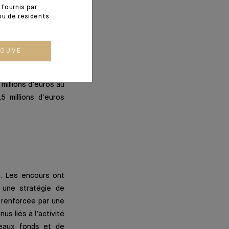
fournis par
ques a été entamée,
ou de résidents
s du groupe Degroof
sera intégrée par
ROUVÉ
eint 66,2 milliards
millions d’euros au
5 millions d’euros
m. Les encours ont
r une stratégie de
 renforcée par une
s liés à l’activité
veaux fonds et de