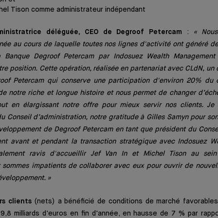
hel Tison comme administrateur
indépendant
dministratrice déléguée, CEO de Degroof Petercam
:
« Nous
ée au cours de laquelle toutes nos lignes d'activité ont généré des
 la Banque Degroof Petercam par Indosuez Wealth Managemen
re position. Cette opération, réalisée en partenariat avec CLdN, un
oof Petercam qui conserve une participation d'environ 20% du c
e notre riche et longue histoire et nous permet de changer d’éche
out en élargissant notre offre pour mieux servir nos clients. Je
u Conseil d’administration, notre gratitude à Gilles Samyn pour s
veloppement de Degroof Petercam en tant que président du Conseil
ment avant et pendant la transaction stratégique avec Indosuez 
ement ravis d'accueillir Jef Van In et Michel Tison au sein
t sommes impatients de collaborer avec eux pour ouvrir de nouvel
éveloppement. »
rs clients
(nets) a bénéficié de conditions de marché favorable
9,8 milliards d'euros en fin d'année, en hausse de 7 % par rappo