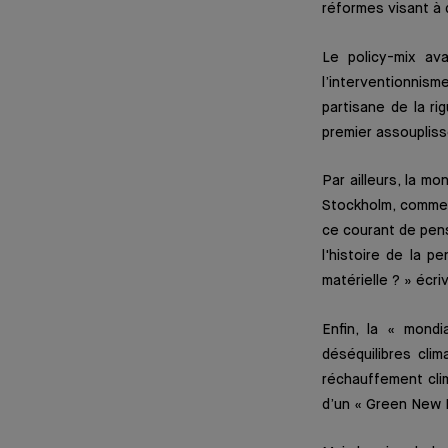
réformes visant à 
Le policy-mix ava
l’interventionnism
partisane de la ri
premier assoupliss
Par ailleurs, la m
Stockholm, comme 
ce courant de pens
l'histoire de la p
matérielle ? » écri
Enfin, la « mondi
déséquilibres clim
réchauffement clim
d’un « Green New D