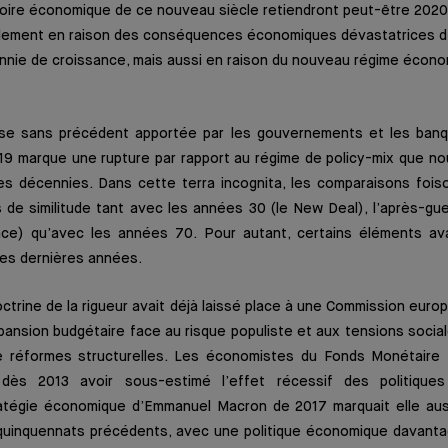
toire économique de ce nouveau siècle retiendront peut-être 20
ulement en raison des conséquences économiques dévastatrices d
nnie de croissance, mais aussi en raison du nouveau régime écono
nse sans précédent apportée par les gouver­nements et les banq
-19 marque une rupture par rapport au régime de policy-mix que n
es décennies. Dans cette terra incognita, les comparaisons fois
 de similitude tant avec les années 30 (le New Deal), l’après-gue
ence) qu’avec les années 70. Pour autant, certains éléments a
des dernières années.
octrine de la rigueur avait déjà laissé place à une Commission euro
pansion budgétaire face au risque populiste et aux tensions sociale
 réformes structurelles. Les économistes du Fonds Monétaire I
dès 2013 avoir sous-estimé l’effet récessif des politiques 
atégie économique d’Emmanuel Macron de 2017 marquait elle aus
quinquennats précédents, avec une politique économique davanta