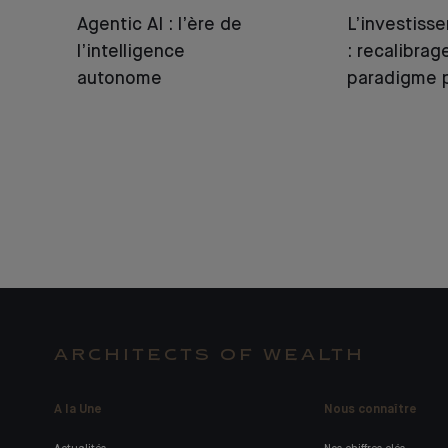
Agentic AI : l’ère de
L’investiss
l’intelligence
: recalibrag
autonome
paradigme p
ARCHITECTS OF WEALTH
A la Une
Nous connaître