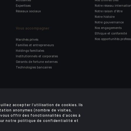
Actualités
Nos chiffres clés
Expertises
Notre réseau internatio
Réseaux sociaux
Notre raison d'être
Notre histoire
Notre gouvernance
Vous accompagner
Nos engagements
Ethique et conformité
Nos opportunités profess
Marchés privés
Familles et entrepreneurs
Holdings familiales
Institutionnels et corporates
Gérants de fortune externes
Technologies bancaires
Retrouvez notre application
mobile Indosuez
uillez accepter l’utilisation de cookies. Ils
tation anonymes (nombre de visites,
vous offrir des fonctionnalités d’accès à
sur notre politique de confidentialité et
MENTIONS LÉGALES
SÉCURITÉ
DONNÉES PERSONNELLES
COOKIES
ACCÈ
©2026 CFM Indosuez Wealth