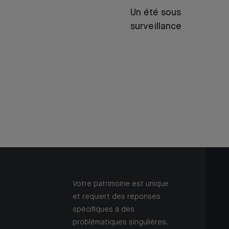
Un été sous
surveillance
Votre patrimoine est unique
et requiert des réponses
spécifiques à des
problématiques singulières.