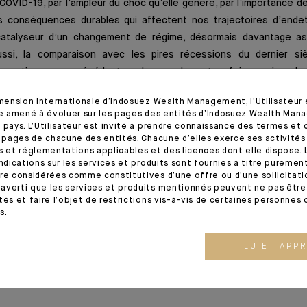
 COVID-19, par l’ampleur du choc qu’elle génère, par l’importance d
es conséquences durables qui affectent nos trajectoires d’ende
catalyseur d’un changement de régime, désormais davantage ass
ussi, la comparaison avec les pires récessions du dernier siè
actions sans précédent par leur ampleur et parfois aussi par leu
doxe dans cette nouveauté qui nous ramène vers un régime de po
imension internationale d’Indosuez Wealth Management, l’Utilisateur
e
pensée plus proche de celui de la seconde moitié du XX
siècle, d
tre amené à évoluer sur les pages des entités d’Indosuez Wealth Man
 pays. L’Utilisateur est invité à prendre connaissance des termes et 
s pages de chacune des entités. Chacune d’elles exerce ses activités
s et réglementations applicables et des licences dont elle dispose. L
indications sur les services et produits sont fournies à titre puremen
re considérées comme constitutives d’une offre ou d’une sollicitation
ante
averti que les services et produits mentionnés peuvent ne pas être 
tés et faire l’objet de restrictions vis-à-vis de certaines personnes 
s.
ion Global Outlook d'Indosuez parue le 01.06.2020
LU ET APP