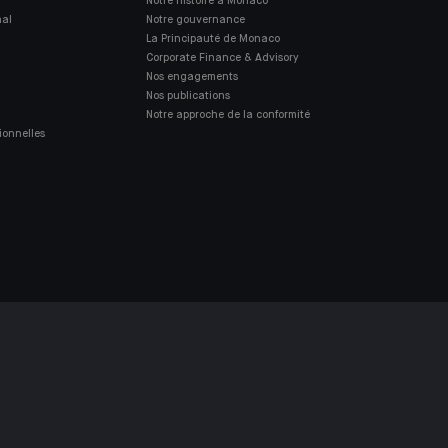
Notre histoire à Monaco
nal
Notre gouvernance
La Principauté de Monaco
Corporate Finance & Advisory
Nos engagements
Nos publications
Notre approche de la conformité
ionnelles
S SOURDS ET MALENTENDANTS