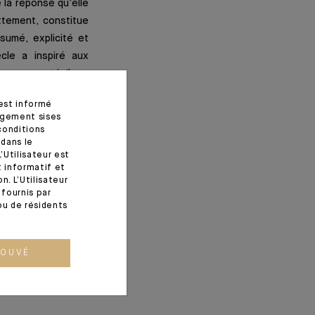
e la réponse qu’elle
ttement, constitue
umé, explicité et
cle a inspiré aux
r nouveauté. Il y a
litique économique
 est informé
u moins sur le plan
agement sises
conditions
 dans le
’Utilisateur est
t informatif et
. L’Utilisateur
fournis par
ou de résidents
ROUVÉ