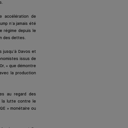
s.
ne accélération de
rump n’a jamais été
e régime depuis le
on des dettes.
is jusqu’à Davos et
onomistes issus de
Or, « que démontre
 avec la production
ntes au regard des
 la lutte contre le
n QE » monétaire ou