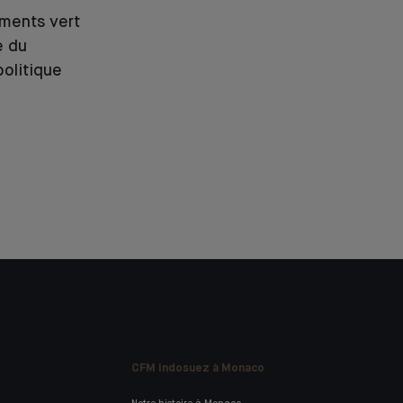
ements vert
e du
olitique
CFM Indosuez à Monaco