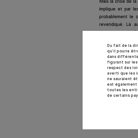
Mais la crise de la
implique et par l
probablement le 
revendiqué. Là a
gouvernements des 
toutefois un para
Du fait de la d
et un système de 
qu’il pourra ê
budgétaire.
dans différents
figurant sur le
respect des loi
averti que les 
ne sauraient êt
Information import
est également 
toutes les enti
de certains pay
*Editorial de la publicat
29 juin 2020