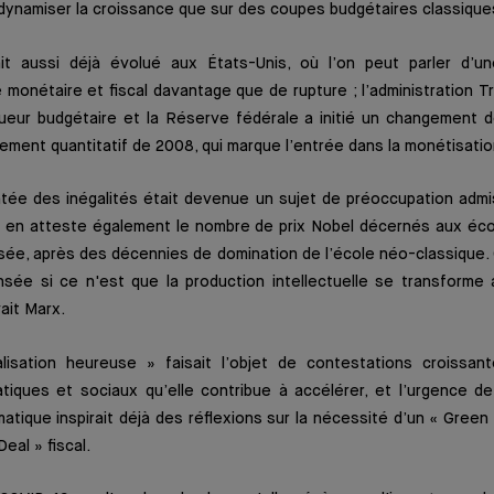
dynamiser la croissance que sur des coupes budgétaires classique
it aussi déjà évolué aux États-Unis, où l’on peut parler d’u
e monétaire et fiscal davantage que de rupture ; l’administration T
gueur budgétaire et la Réserve fédérale a initié un changement d
ement quantitatif de 2008, qui marque l’entrée dans la monétisati
ontée des inégalités était devenue un sujet de préoccupation adm
en atteste également le nombre de prix Nobel décernés aux éc
ée, après des décennies de domination de l’école néo-classique. 
ensée si ce n'est que la production intellectuelle se transforme
vait Marx.
alisation heureuse » faisait l’objet de contestations croissa
atiques et sociaux qu’elle contribue à accélérer, et l’urgence de
atique inspirait déjà des réflexions sur la nécessité d’un « Gree
eal » fiscal.