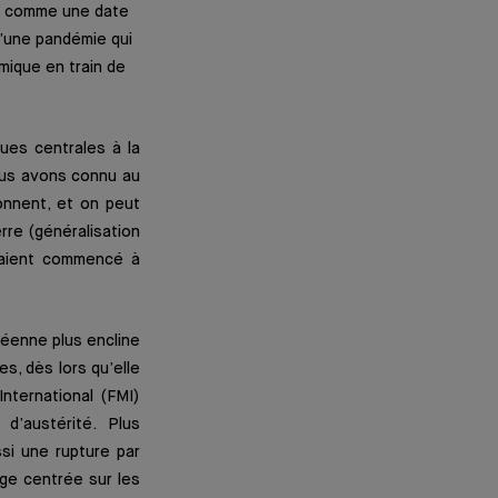
20 comme une date
’une pandémie qui
mique en train de
ues centrales à la
ous avons connu au
onnent, et on peut
rre (généralisation
vaient commencé à
péenne plus encline
s, dès lors qu’elle
nternational (FMI)
d’austérité. Plus
si une rupture par
ge centrée sur les