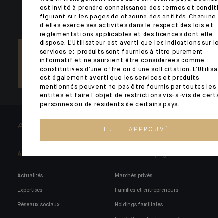
est invité à prendre connaissance des termes et condit
figurant sur les pages de chacune des entités. Chacune
d’elles exerce ses activités dans le respect des lois et
réglementations applicables et des licences dont elle
dispose. L’Utilisateur est averti que les indications sur l
services et produits sont fournies à titre purement
informatif et ne sauraient être considérées comme
constitutives d’une offre ou d’une sollicitation. L’Utilis
est également averti que les services et produits
mentionnés peuvent ne pas être fournis par toutes les
entités et faire l’objet de restrictions vis-à-vis de cert
personnes ou de résidents de certains pays.
ARCHITECTS OF WEALTH
LU ET APPROUVÉ
A la Une
Vous accompagner
Actualités
Marchés privés
Expertises
Familles et entrepreneurs
Réseaux sociaux
Holdings familiales