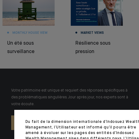
MONTHLY HOUSE VIEW
MARKET VIEWS
Un été sous
Résilience sous
surveillance
pression
Votre patrimoine est unique et requiert des réponses spécifiques à
des problématiques singulières. Jour après jour, nos experts sont à
votre écoute.
Du fait de la dimension internationale d’Indosuez Wealt
NOUS CONTACTER
Management, l’Utilisateur est informé qu’il pourra être
amené à évoluer sur les pages des entités d’Indosuez
Wealth Management sises dans différents pays. L’Utilis