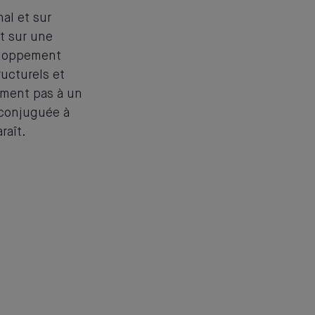
al et sur
t sur une
veloppement
ructurels et
ument pas à un
 conjuguée à
raît.