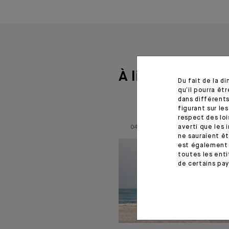
À lire aussi
Du fait de la d
qu’il pourra ê
dans différents
figurant sur le
respect des loi
averti que les 
04.08.26
ne sauraient êt
est également 
toutes les enti
de certains pay