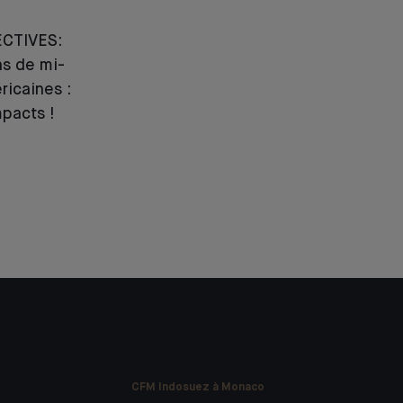
CTIVES:
ns de mi-
icaines :
mpacts !
CFM Indosuez à Monaco