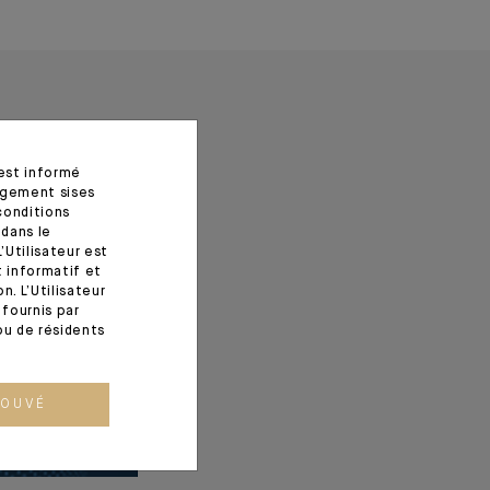
 est informé
agement sises
conditions
 dans le
’Utilisateur est
t informatif et
. L’Utilisateur
fournis par
ou de résidents
ROUVÉ