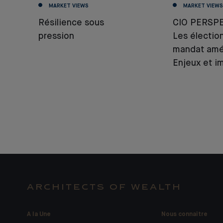
MARKET VIEWS
MARKET VIEWS
Résilience sous
CIO PERSPE
pression
Les électio
mandat amér
Enjeux et i
ARCHITECTS OF WEALTH
A la Une
Nous connaître