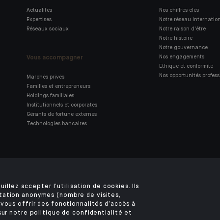
Actualités
Nos chiffres clés
Expertises
Notre réseau internatio
Réseaux sociaux
Notre raison d'être
Notre histoire
Notre gouvernance
Vous accompagner
Nos engagements
Ethique et conformité
Nos opportunités profess
Marchés privés
Familles et entrepreneurs
Holdings familiales
Institutionnels et corporates
Gérants de fortune externes
Technologies bancaires
Retrouvez notre application
mobile Indosuez
uillez accepter l’utilisation de cookies. Ils
tation anonymes (nombre de visites,
vous offrir des fonctionnalités d’accès à
sur notre politique de confidentialité et
MENTIONS LÉGALES
SÉCURITÉ
DONNÉES PERSONNELLES
COOKIES
ACCÈ