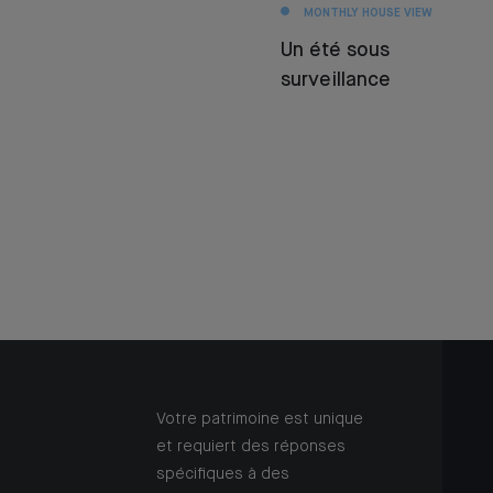
MONTHLY HOUSE VIEW
Un été sous
surveillance
Votre patrimoine est unique
et requiert des réponses
spécifiques à des