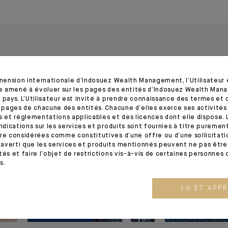
imension internationale d’Indosuez Wealth Management, l’Utilisateur
tre amené à évoluer sur les pages des entités d’Indosuez Wealth Man
 pays. L’Utilisateur est invité à prendre connaissance des termes et 
s pages de chacune des entités. Chacune d’elles exerce ses activités
s et réglementations applicables et des licences dont elle dispose. L
indications sur les services et produits sont fournies à titre puremen
03.08.26
03.07.26
re considérées comme constitutives d’une offre ou d’une sollicitation
averti que les services et produits mentionnés peuvent ne pas être 
tés et faire l’objet de restrictions vis-à-vis de certaines personnes 
s.
LU ET APP