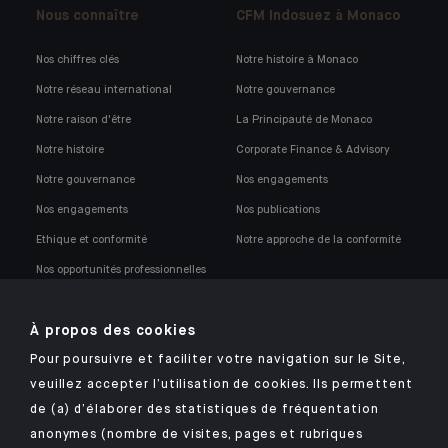
Nous connaître
CFM Indosuez à Monaco
Nos chiffres clés
Notre histoire à Monaco
Notre réseau international
Notre gouvernance
Notre raison d'être
La Principauté de Monaco
Notre histoire
Corporate Finance & Advisory
Notre gouvernance
Nos engagements
Nos engagements
Nos publications
Ethique et conformité
Notre approche de la conformité
Nos opportunités professionnelles
À propos des cookies
Pour poursuivre et faciliter votre navigation sur le Site,
veuillez accepter l’utilisation de cookies. Ils permettent
Retrouvez notre application mobile Indosuez
de (a) d’élaborer des statistiques de fréquentation
anonymes (nombre de visites, pages et rubriques