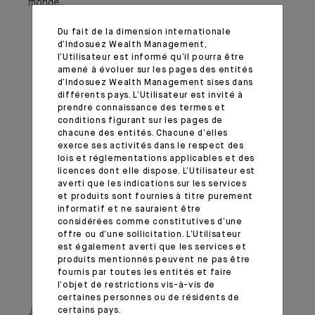
monde.
Du fait de la dimension internationale
d’Indosuez Wealth Management,
l’Utilisateur est informé qu’il pourra être
amené à évoluer sur les pages des entités
d’Indosuez Wealth Management sises dans
différents pays. L’Utilisateur est invité à
prendre connaissance des termes et
conditions figurant sur les pages de
chacune des entités. Chacune d’elles
exerce ses activités dans le respect des
lois et réglementations applicables et des
licences dont elle dispose. L’Utilisateur est
averti que les indications sur les services
et produits sont fournies à titre purement
informatif et ne sauraient être
considérées comme constitutives d’une
offre ou d’une sollicitation. L’Utilisateur
est également averti que les services et
produits mentionnés peuvent ne pas être
fournis par toutes les entités et faire
l’objet de restrictions vis-à-vis de
certaines personnes ou de résidents de
Lire le Global Outlook
certains pays.