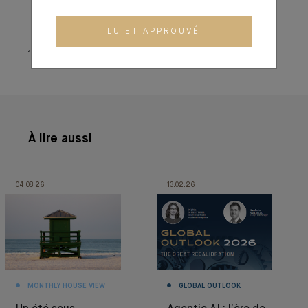
LU ET APPROUVÉ
14 janvier 2026
À lire aussi
04.08.26
13.02.26
MONTHLY HOUSE VIEW
GLOBAL OUTLOOK