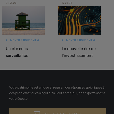
04.08.26
30.06.26
MONTHLY HOUSE VIEW
MONTHLY HOUSE VIEW
Un été sous
La nouvelle ère de
surveillance
l’investissement
Votre patrimoine est unique et requiert des réponses spécifiques à
des problématiques singulières. Jour après jour, nos experts sont à
votre écoute.