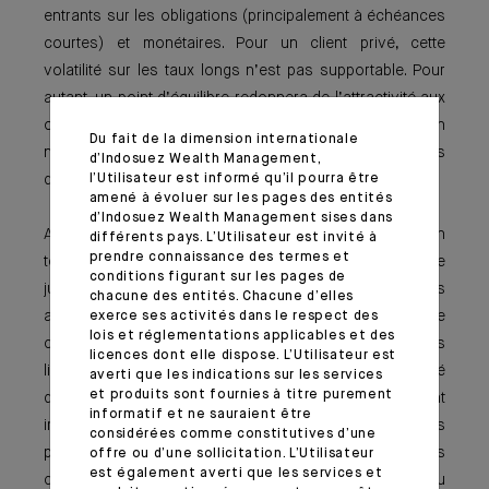
entrants sur les obligations (principalement à échéances
courtes) et monétaires. Pour un client privé, cette
volatilité sur les taux longs n’est pas supportable. Pour
autant, un point d’équilibre redonnera de l’attractivité aux
obligations longues et apportera la diversification
Du fait de la dimension internationale
nécessaire et donc l’attrait dans les portefeuilles
d’Indosuez Wealth Management,
diversifiés.
l’Utilisateur est informé qu’il pourra être
amené à évoluer sur les pages des entités
d’Indosuez Wealth Management sises dans
Au global, nous sommes proches de la neutralité en
différents pays. L’Utilisateur est invité à
prendre connaissance des termes et
termes de duration, mais privilégions toujours le portage
conditions figurant sur les pages de
jusqu’à cinq ans. Nous sommes passés positifs sur les
chacune des entités. Chacune d’elles
actions au début de l’été et maintenons une vue
exerce ses activités dans le respect des
lois et réglementations applicables et des
constructive. Au sein des actions, ce sont les valeurs
licences dont elle dispose. L’Utilisateur est
liées aux énergies renouvelables qui ont passé un été
averti que les indications sur les services
et produits sont fournies à titre purement
difficile : la hausse des taux longs vient fortement
informatif et ne sauraient être
impacter les plans d’investissement à long terme de ces
considérées comme constitutives d’une
projets, couplée à une inflation des coûts, des
offre ou d’une sollicitation. L’Utilisateur
est également averti que les services et
changements de réglementation aux États-Unis, ou