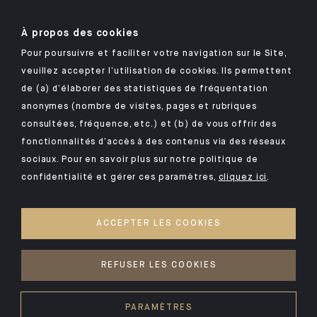
À propos des cookies
Pour poursuivre et faciliter votre navigation sur le Site,
veuillez accepter l’utilisation de cookies. Ils permettent
Retrouvez notre application mobile Indosuez
de (a) d’élaborer des statistiques de fréquentation
anonymes (nombre de visites, pages et rubriques
consultées, fréquence, etc.) et (b) de vous offrir des
fonctionnalités d’accès à des contenus via des réseaux
MENTIONS LÉGALES
sociaux. Pour en savoir plus sur notre politique de
confidentialité et gérer ces paramètres,
cliquez ici
.
SÉCURITÉ
DONNÉES PERSONNELLES
ACCEPTER LES COOKIES
COOKIES
ACCÈS SOURDS ET MALENTENDANTS
REFUSER LES COOKIES
©2026 CFM Indosuez Wealth
PARAMÈTRES