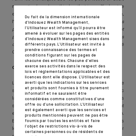
nous retiendrons les véhicules électriques, l’hydrogène
et les énergies propres, l’efficacité énergétique,
Du fait de la dimension internationale
l’économie circulaire et l’éducation.
«Ces thématiques
d’Indosuez Wealth Management,
l’Utilisateur est informé qu’il pourra être
portent sur le long terme mais pour autant n’échappent
amené à évoluer sur les pages des entités
pas aux secousses de court terme voire aux secousses
d’Indosuez Wealth Management sises dans
cycliques des marchés financiers»
a indiqué Zoé
différents pays. L’Utilisateur est invité à
prendre connaissance des termes et
ORMIÈRES-SELVES.
conditions figurant sur les pages de
chacune des entités. Chacune d’elles
exerce ses activités dans le respect des
Quid de la légitimité des banques ?
lois et réglementations applicables et des
licences dont elle dispose. L’Utilisateur est
averti que les indications sur les services
Le rôle des banques est de gérer les flux d’épargne et de
et produits sont fournies à titre purement
s’assurer du financement de l’économie. Elles ont donc
informatif et ne sauraient être
la possibilité de guider une partie de l’épargne vers des
considérées comme constitutives d’une
offre ou d’une sollicitation. L’Utilisateur
sociétés qui ont un impact positif pour l’environnement
est également averti que les services et
et la société par le biais de produits à leur disposition.
produits mentionnés peuvent ne pas être
Elles peuvent aussi accompagner des sociétés dans
fournis par toutes les entités et faire
l’objet de restrictions vis-à-vis de
leur transition énergétique et leurs clients selon leur
certaines personnes ou de résidents de