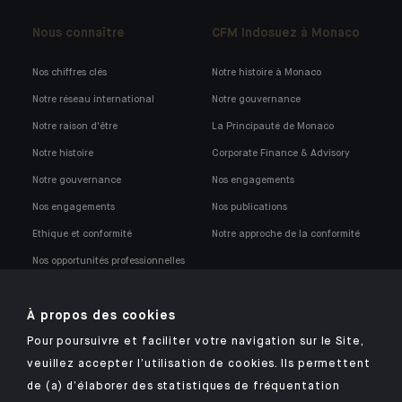
Nous connaître
CFM Indosuez à Monaco
Nos chiffres clés
Notre histoire à Monaco
Notre réseau international
Notre gouvernance
Notre raison d'être
La Principauté de Monaco
Notre histoire
Corporate Finance & Advisory
Notre gouvernance
Nos engagements
Nos engagements
Nos publications
Ethique et conformité
Notre approche de la conformité
Nos opportunités professionnelles
À propos des cookies
Pour poursuivre et faciliter votre navigation sur le Site,
veuillez accepter l’utilisation de cookies. Ils permettent
Retrouvez notre application mobile Indosuez
de (a) d’élaborer des statistiques de fréquentation