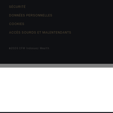
SÉCURITÉ
DONNÉES PERSONNELLES
COOKIES
ACCÈS SOURDS ET MALENTENDANTS
©2026 CFM Indosuez Wealth