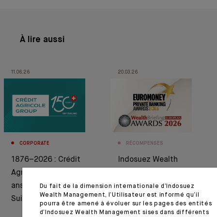
À lire aussi
11.06.26
20.03.26
CORPORATE
RÉCOMPENSES
1876–2026 : Crédit
Indosuez Wealth
Agricole célèbre 150
Management
ans d’histoire en
récompensé par
Du fait de la dimension internationale d’Indosuez
Wealth Management, l’Utilisateur est informé qu’il
Suisse
Euromoney et
pourra être amené à évoluer sur les pages des entités
WealthBriefing
d’Indosuez Wealth Management sises dans différents