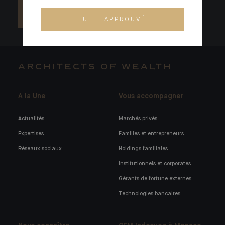
LU ET APPROUVÉ
ARCHITECTS OF WEALTH
A la Une
Vous accompagner
Actualités
Marchés privés
Expertises
Familles et entrepreneurs
Réseaux sociaux
Holdings familiales
Institutionnels et corporates
Gérants de fortune externes
Technologies bancaires