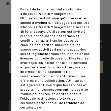
Suisse
Euromoney et
Du fait de la dimension internationale
WealthBriefing
d’Indosuez Wealth Management,
l’Utilisateur est informé qu’il pourra être
amené à évoluer sur les pages des entités
d’Indosuez Wealth Management sises dans
différents pays. L’Utilisateur est invité à
prendre connaissance des termes et
conditions figurant sur les pages de
Votre patrimoine est unique et requiert des réponses spécifiques à
chacune des entités. Chacune d’elles
des problématiques singulières. Jour après jour, nos experts sont à
exerce ses activités dans le respect des
votre écoute.
lois et réglementations applicables et des
licences dont elle dispose. L’Utilisateur est
averti que les indications sur les services
NOUS CONTACTER
et produits sont fournies à titre purement
informatif et ne sauraient être
considérées comme constitutives d’une
offre ou d’une sollicitation. L’Utilisateur
est également averti que les services et
produits mentionnés peuvent ne pas être
fournis par toutes les entités et faire
l’objet de restrictions vis-à-vis de
certaines personnes ou de résidents de
certains pays.