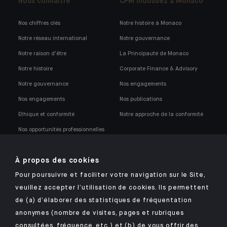
Nous connaître
CFM Indosuez à Monaco
Nos chiffres clés
Notre histoire à Monaco
Notre réseau international
Notre gouvernance
Notre raison d'être
La Principauté de Monaco
Notre histoire
Corporate Finance & Advisory
Notre gouvernance
Nos engagements
Nos engagements
Nos publications
Ethique et conformité
Notre approche de la conformité
Nos opportunités professionnelles
À propos des cookies
Pour poursuivre et faciliter votre navigation sur le Site,
veuillez accepter l’utilisation de cookies. Ils permettent
Retrouvez notre application mobile Indosuez
de (a) d’élaborer des statistiques de fréquentation
anonymes (nombre de visites, pages et rubriques
consultées, fréquence, etc.) et (b) de vous offrir des