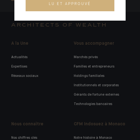
LU ET APPROUVÉ
ARCHITECTS OF WEALTH
A la Une
Vous accompagner
Actualités
Marchés privés
Expertises
Familles et entrepreneurs
Réseaux sociaux
Holdings familiales
Institutionnels et corporates
Gérants de fortune externes
Technologies bancaires
Nous connaître
CFM Indosuez à Monaco
Nos chiffres clés
Notre histoire à Monaco