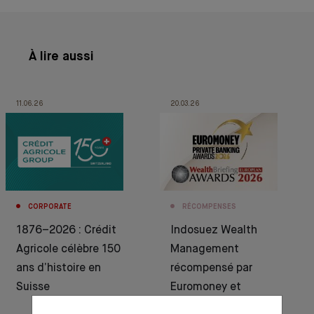
À lire aussi
11.06.26
20.03.26
CORPORATE
RÉCOMPENSES
1876–2026 : Crédit
Indosuez Wealth
Agricole célèbre 150
Management
ans d’histoire en
récompensé par
Suisse
Euromoney et
WealthBriefing