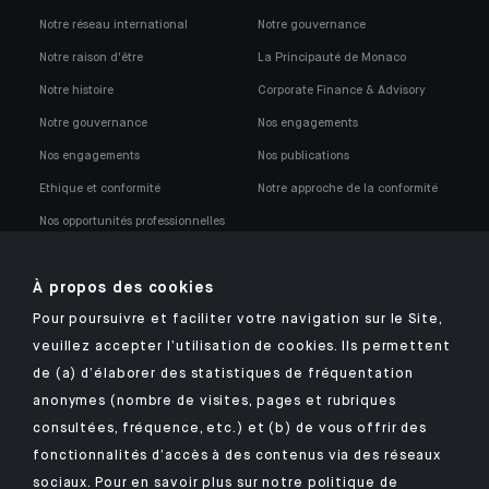
Notre réseau international
Notre gouvernance
Notre raison d'être
La Principauté de Monaco
Notre histoire
Corporate Finance & Advisory
Notre gouvernance
Nos engagements
Nos engagements
Nos publications
Ethique et conformité
Notre approche de la conformité
Nos opportunités professionnelles
À propos des cookies
Pour poursuivre et faciliter votre navigation sur le Site,
veuillez accepter l’utilisation de cookies. Ils permettent
Retrouvez notre application mobile Indosuez
de (a) d’élaborer des statistiques de fréquentation
anonymes (nombre de visites, pages et rubriques
consultées, fréquence, etc.) et (b) de vous offrir des
fonctionnalités d’accès à des contenus via des réseaux
MENTIONS LÉGALES
sociaux. Pour en savoir plus sur notre politique de