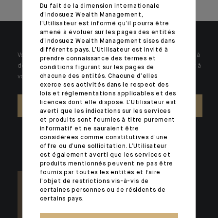
Du fait de la dimension internationale
d’Indosuez Wealth Management,
l’Utilisateur est informé qu’il pourra être
amené à évoluer sur les pages des entités
d’Indosuez Wealth Management sises dans
différents pays. L’Utilisateur est invité à
Votre patrimoine est unique et requiert des réponses spécifiques à
prendre connaissance des termes et
des problématiques singulières. Jour après jour, nos experts sont à
conditions figurant sur les pages de
chacune des entités. Chacune d’elles
votre écoute.
exerce ses activités dans le respect des
lois et réglementations applicables et des
licences dont elle dispose. L’Utilisateur est
NOUS CONTACTER
averti que les indications sur les services
et produits sont fournies à titre purement
informatif et ne sauraient être
considérées comme constitutives d’une
offre ou d’une sollicitation. L’Utilisateur
est également averti que les services et
produits mentionnés peuvent ne pas être
fournis par toutes les entités et faire
l’objet de restrictions vis-à-vis de
certaines personnes ou de résidents de
certains pays.