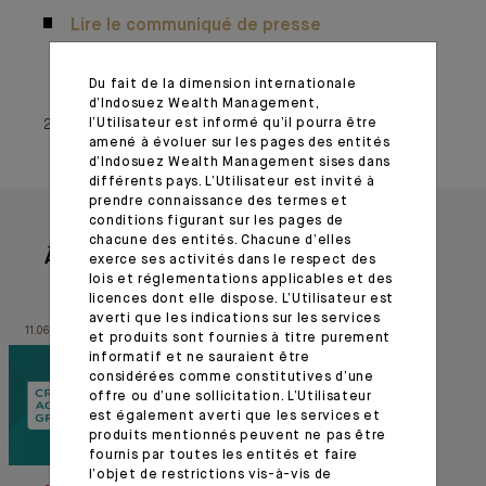
Lire le communiqué de presse
Du fait de la dimension internationale
d’Indosuez Wealth Management,
l’Utilisateur est informé qu’il pourra être
26 janvier 2023
amené à évoluer sur les pages des entités
d’Indosuez Wealth Management sises dans
différents pays. L’Utilisateur est invité à
prendre connaissance des termes et
conditions figurant sur les pages de
chacune des entités. Chacune d’elles
À lire aussi
exerce ses activités dans le respect des
lois et réglementations applicables et des
licences dont elle dispose. L’Utilisateur est
averti que les indications sur les services
11.06.26
04.11.24
et produits sont fournies à titre purement
informatif et ne sauraient être
considérées comme constitutives d’une
offre ou d’une sollicitation. L’Utilisateur
est également averti que les services et
produits mentionnés peuvent ne pas être
fournis par toutes les entités et faire
l’objet de restrictions vis-à-vis de