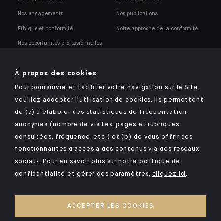
Nos engagements
Nos publications
Ethique et conformité
Notre approche de la conformité
Nos opportunités professionnelles
À propos des cookies
Pour poursuivre et faciliter votre navigation sur le Site,
veuillez accepter l’utilisation de cookies. Ils permettent
Retrouvez notre application mobile Indosuez
de (a) d’élaborer des statistiques de fréquentation
anonymes (nombre de visites, pages et rubriques
consultées, fréquence, etc.) et (b) de vous offrir des
fonctionnalités d’accès à des contenus via des réseaux
MENTIONS LÉGALES
sociaux. Pour en savoir plus sur notre politique de
confidentialité et gérer ces paramètres,
cliquez ici
.
SÉCURITÉ
DONNÉES PERSONNELLES
ACCEPTER LES COOKIES
COOKIES