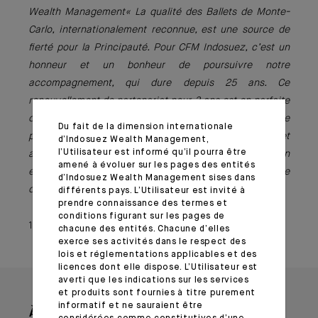
Wealth Management« La qualité des Ballets de Monte-
Carlo, internationalement reconnue, est une source de
fierté pour la Principauté. Pour CFM Indosuez, c’est un
honneur et un bonheur de poursuivre notre
accompagnement, qui dure depuis 25 ans. Ce
renouvellement de partenariat pour 3 ans est en parfaite
cohérence avec l’ambition du groupe Indosuez de
Du fait de la dimension internationale
promouvoir l’excellence, les savoir-faire et la passion et
d’Indosuez Wealth Management,
l’Utilisateur est informé qu’il pourra être
ainsi de soutenir les talents. Aussi, nous comptons bien
amené à évoluer sur les pages des entités
écrire pendant de longues années encore une histoire
d’Indosuez Wealth Management sises dans
commune avec les Ballets de Monte-Carlo. »
différents pays. L’Utilisateur est invité à
prendre connaissance des termes et
conditions figurant sur les pages de
13 février 2024
chacune des entités. Chacune d’elles
exerce ses activités dans le respect des
lois et réglementations applicables et des
licences dont elle dispose. L’Utilisateur est
averti que les indications sur les services
et produits sont fournies à titre purement
informatif et ne sauraient être
À lire aussi