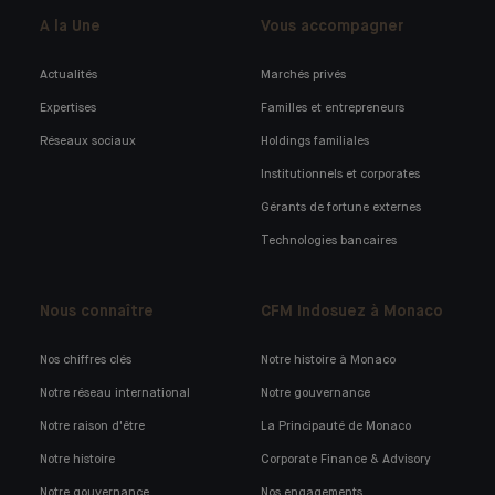
A la Une
Vous accompagner
Actualités
Marchés privés
Expertises
Familles et entrepreneurs
Réseaux sociaux
Holdings familiales
Institutionnels et corporates
Gérants de fortune externes
Technologies bancaires
Nous connaître
CFM Indosuez à Monaco
Nos chiffres clés
Notre histoire à Monaco
Notre réseau international
Notre gouvernance
Notre raison d'être
La Principauté de Monaco
Notre histoire
Corporate Finance & Advisory
Notre gouvernance
Nos engagements