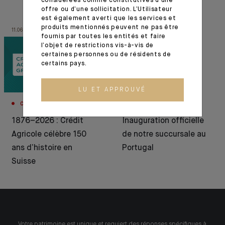
considérées comme constitutives d’une
offre ou d’une sollicitation. L’Utilisateur
est également averti que les services et
produits mentionnés peuvent ne pas être
11.06.26
03.07.24
fournis par toutes les entités et faire
l’objet de restrictions vis-à-vis de
certaines personnes ou de résidents de
certains pays.
LU ET APPROUVÉ
CORPORATE
EVÉNEMENTS
1876–2026 : Crédit
Inauguration officielle
Agricole célèbre 150
de notre succursale au
ans d’histoire en
Portugal
Suisse
Votre patrimoine est unique et requiert des réponses spécifiques à